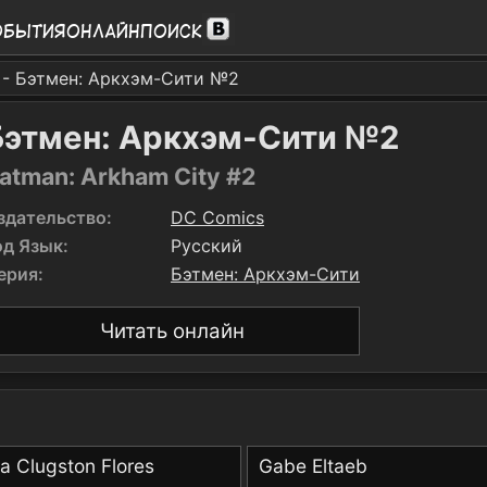
обытия
Онлайн
Поиск
- Бэтмен: Аркхэм-Сити №2
Бэтмен: Аркхэм-Сити №2
atman: Arkham City #2
здательство:
DC Comics
од Язык:
Русский
ерия:
Бэтмен: Аркхэм-Сити
Читать онлайн
 Clugston Flores
Gabe Eltaeb