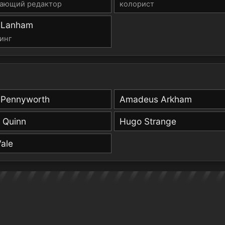
ающий редактор
колорист
s Lanham
инг
d Pennyworth
Amadeus Arkham
 Quinn
Hugo Strange
Vale