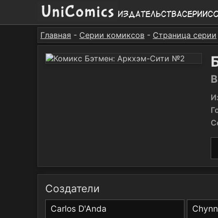
Издательства
Серии
С
Главная
-
Серии комиксов
-
Страница серии
B
И
Г
С
Создатели
Carlos D'Anda
Chynna