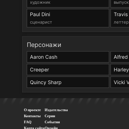
художник
выпуск
Paul Dini
Travi
сценарист
леттер
Персонажи
Aaron Cash
Alfre
Creeper
Harley
Quincy Sharp
Vicki 
О проекте
Издательства
Контакты
Серии
FAQ
События
Карта сайта
Онлайн