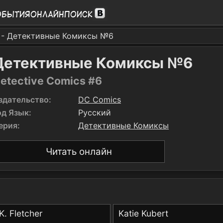
обытия
Онлайн
Поиск
- Детективные Комиксы №6
Детективные Комиксы №6
etective Comics #6
здательство:
DC Comics
од Язык:
Русский
ерия:
Детективные Комиксы
Читать онлайн
K. Fletcher
Katie Kubert