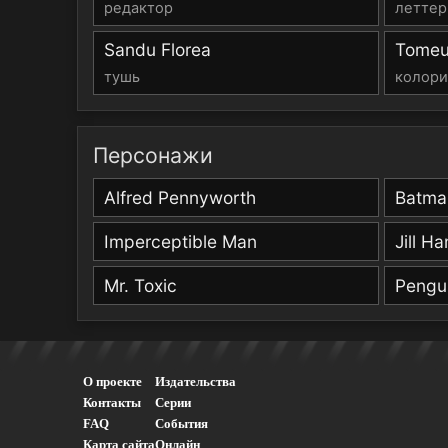
редактор
леттер
Sandu Florea
Tomeu
тушь
колори
Персонажи
Alfred Pennyworth
Batma
Imperceptible Man
Jill H
Mr. Toxic
Pengu
О проекте
Издательства
Контакты
Серии
FAQ
События
Карта сайта
Онлайн