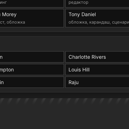
инг
редактор
 Morey
Tony Daniel
ст, обложка
обложка, карандаш, сценар
n
Charlotte Rivers
ampton
Louis Hill
in
Raju