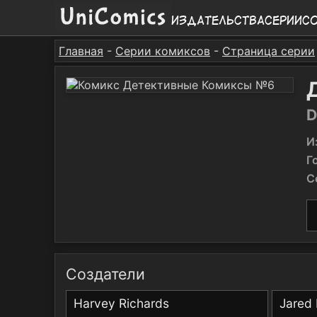
Издательства
Серии
С
Главная
-
Серии комиксов
-
Страница серии
D
И
Г
С
Создатели
Harvey Richards
Jared 