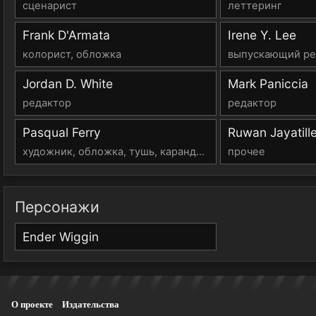
сценарист
леттеринг
Frank D'Armata
Irene Y. Lee
колорист, обложка
выпускающий ре
Jordan D. White
Mark Paniccia
редактор
редактор
Pasqual Ferry
Ruwan Jayatill
художник, обложка, тушь, карандаш
прочее
Персонажи
Ender Wiggin
О проекте
Издательства