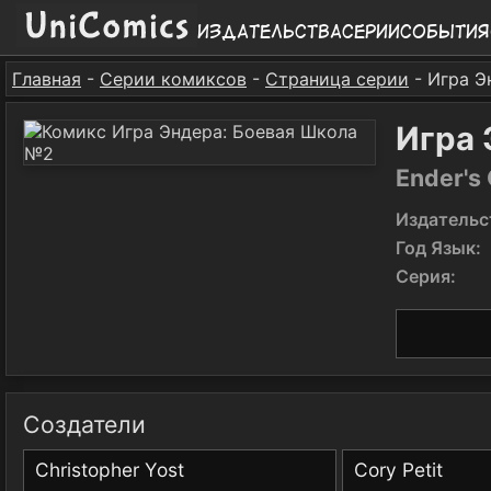
Издательства
Серии
События
Главная
-
Серии комиксов
-
Страница серии
- Игра Э
Игра 
Ender's 
Издательс
Год Язык:
Серия:
Создатели
Christopher Yost
Cory Petit