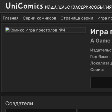
Издательства
Серии
События
Главная
-
Серии комиксов
-
Страница серии
- Игра п
Игра
A Game 
Издательс
Год Язык:
Локализац
Серия:
Создатели