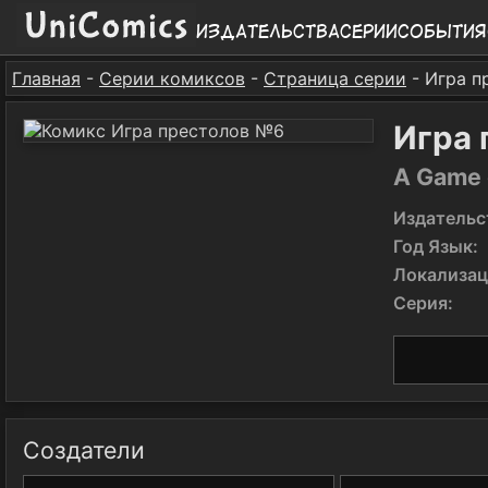
Издательства
Серии
События
Главная
-
Серии комиксов
-
Страница серии
- Игра п
Игра 
A Game 
Издательс
Год Язык:
Локализац
Серия:
Создатели