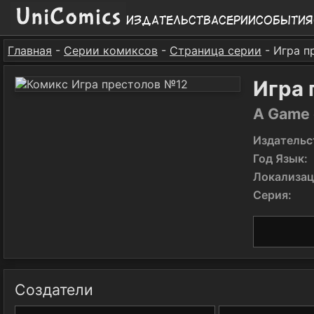
Издательства
Серии
События
Главная
-
Серии комиксов
-
Страница серии
- Игра п
Игра 
A Game 
Издательс
Год Язык:
Локализац
Серия:
Создатели