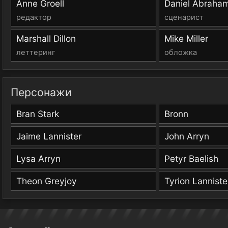
Anne Groell
Daniel Abraha
редактор
сценарист
Marshall Dillon
Mike Miller
леттеринг
обложка
Персонажи
Bran Stark
Bronn
Jaime Lannister
John Arryn
Lysa Arryn
Petyr Baelish
Theon Greyjoy
Tyrion Lanniste