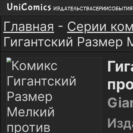
Издательства
Серии
События
Главная
-
Серии ко
Гигантский Размер 
Гиг
пр
Gia
Изд