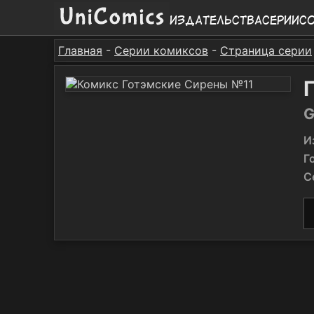
Издательства
Серии
С
Главная
-
Серии комиксов
-
Страница серии
G
И
Г
С