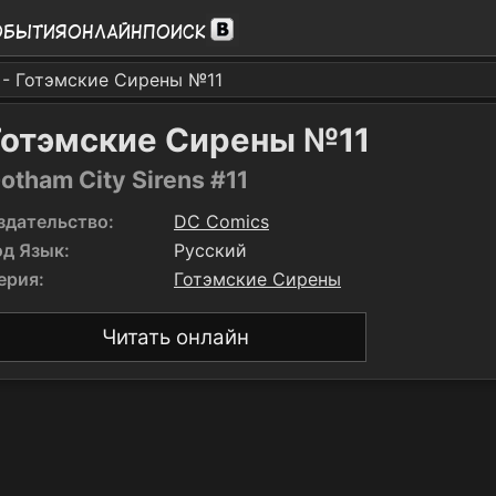
обытия
Онлайн
Поиск
- Готэмские Сирены №11
Готэмские Сирены №11
otham City Sirens #11
здательство:
DC Comics
од Язык:
Русский
ерия:
Готэмские Сирены
Читать онлайн