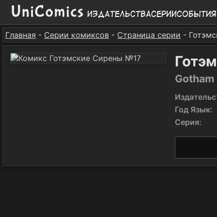
Издательства
Серии
События
Главная
-
Серии комиксов
-
Страница серии
- Готэмс
Готэ
Gotham 
Издательс
Год Язык:
Серия: