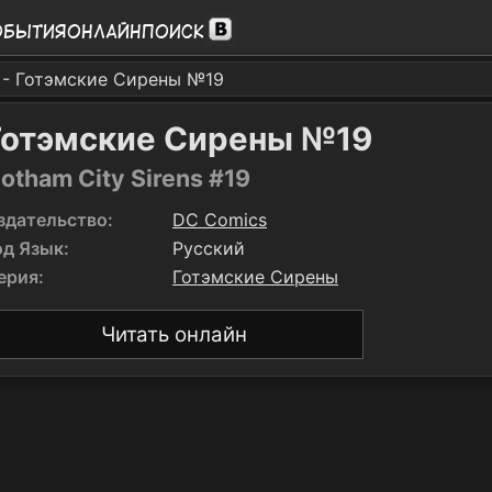
обытия
Онлайн
Поиск
- Готэмские Сирены №19
Готэмские Сирены №19
otham City Sirens #19
здательство:
DC Comics
од Язык:
Русский
ерия:
Готэмские Сирены
Читать онлайн