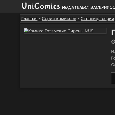
Издательства
Серии
С
Главная
-
Серии комиксов
-
Страница серии
G
И
Г
С