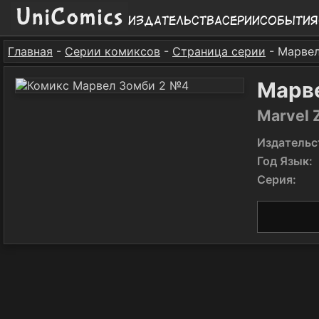
Издательства
Серии
События
Главная
-
Серии комиксов
-
Страница серии
- Марве
Марв
Marvel 
Издательс
Год Язык:
Серия: