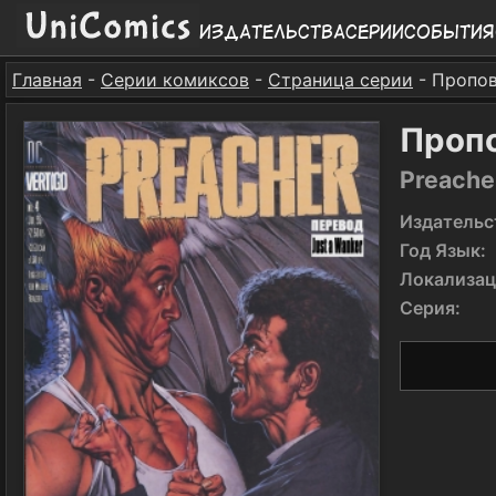
Издательства
Серии
События
Главная
-
Серии комиксов
-
Страница серии
- Пропо
Проп
Preache
Издательс
Год Язык:
Локализац
Серия: