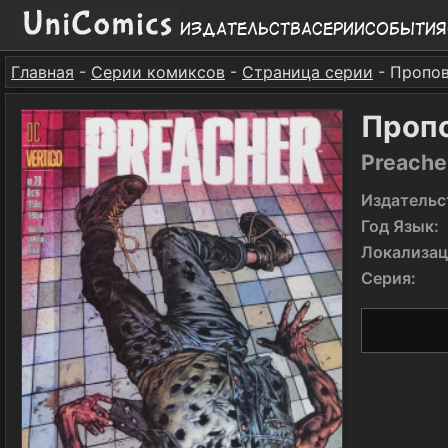
Издательства
Серии
События
Главная
-
Серии комиксов
-
Страница серии
- Пропо
Проп
Preache
Издательс
Год Язык:
Локализац
Серия: