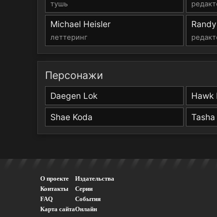
тушь
редакт
Michael Heisler
Randy
леттеринг
редакт
Персонажи
Daegen Lok
Hawk 
Shae Koda
Tasha
О проекте
Издательства
Контакты
Серии
FAQ
События
Карта сайта
Онлайн