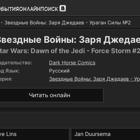
обытия
Онлайн
Поиск
- Звездные Войны: Заря Джедаев - Ураган Силы №2
Звездные Войны: Заря Джедае
tar Wars: Dawn of the Jedi - Force Storm #
здательство:
Dark Horse Comics
од Язык:
Русский
ерия:
Звездные Войны: Заря Джедаев - У
Читать онлайн
e Lins
Jan Duursema