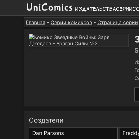
Издательства
Серии
С
Главная
-
Серии комиксов
-
Страница серии
S
И
Г
С
Создатели
Dan Parsons
Freddy