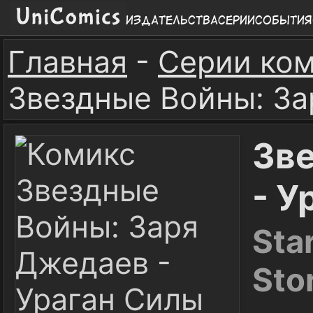
Издательства
Серии
События
Главная
-
Серии ко
Звездные Войны: За
Зв
- У
Sta
Sto