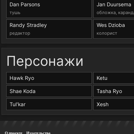
Dan Parsons
Jan Duursema
тушь
обложка, каран
Randy Stradley
Wes Dzioba
редактор
колорист
Персонажи
Hawk Ryo
Ketu
Shae Koda
Tasha Ryo
Tul'kar
Xesh
О проекте
Издательства