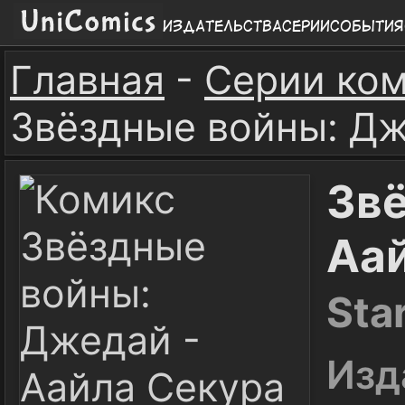
Издательства
Серии
События
Главная
-
Серии ко
Звёздные войны: Дж
Звё
Аа
Sta
Изд