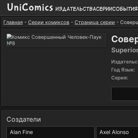
Издательства
Серии
События
Главная
-
Серии комиксов
-
Страница серии
- Совер
Сове
Superio
Издательс
Год Язык:
Серия:
Создатели
Alan Fine
Axel Alonso