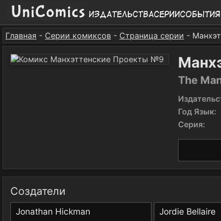
Издательства
Серии
События
Главная
-
Серии комиксов
-
Страница серии
- Манхэ
Манх
The Man
Издательс
Год Язык:
Серия:
Создатели
Jonathan Hickman
Jordie Bellaire