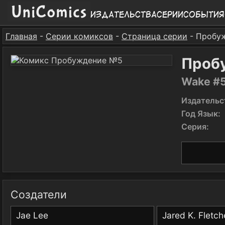
Издательства
Серии
События
Главная
-
Серии комиксов
-
Страница серии
- Пробу
Проб
Wake #
Издательс
Год Язык:
Серия:
Создатели
Jae Lee
Jared K. Fletch