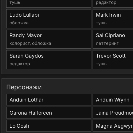
тушь
редактор
Ludo Lullabi
Mark Irwin
обложка
тушь
Randy Mayor
Sal Cipriano
колорист, обложка
леттеринг
Sarah Gaydos
Trevor Scott
редактор
тушь
Персонажи
Anduin Lothar
Anduin Wrynn
Garona Halforcen
Jaina Proudmo
Lo'Gosh
Magna Aegwy