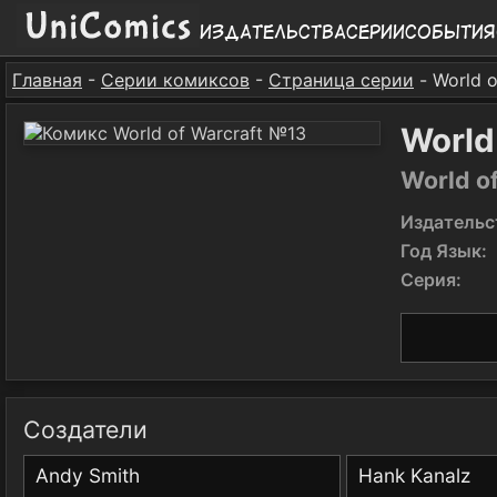
Издательства
Серии
События
Главная
-
Серии комиксов
-
Страница серии
- World o
World
World of
Издательс
Год Язык:
Серия:
Создатели
Andy Smith
Hank Kanalz