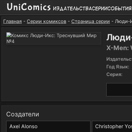
Издательства
Серии
События
Главная
-
Серии комиксов
-
Страница серии
- Люди-
Люди
X-Men: 
Издательс
Год Язык:
Серия:
Создатели
Axel Alonso
Christopher Yo