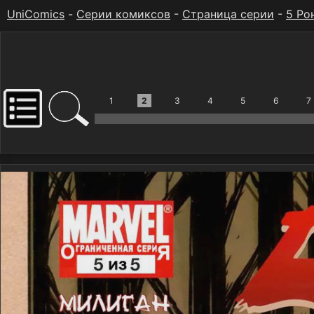
UniComics
-
Серии комиксов
-
Страница серии
-
5 Ро
1
2
3
4
5
6
7