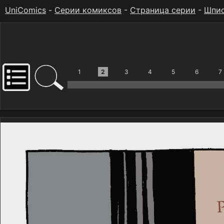
UniComics
-
Серии комиксов
-
Страница серии
-
Шпио
1
2
3
4
5
6
7