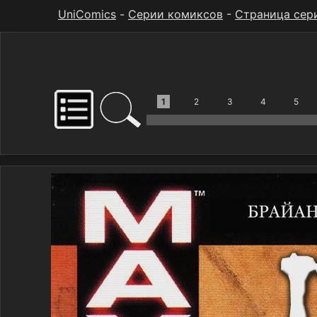
UniComics
-
Серии комиксов
-
Страница сер
1
2
3
4
5