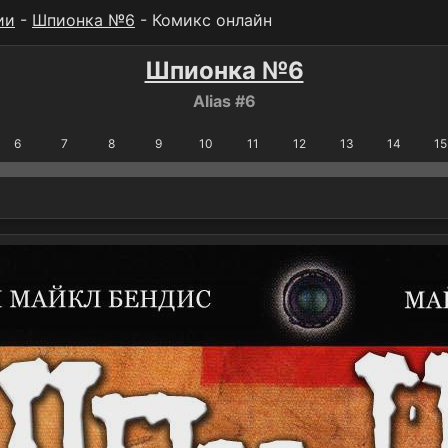
ии
-
Шпионка №6
- Комикс онлайн
Шпионка №6
Alias #6
6
7
8
9
10
11
12
13
14
15