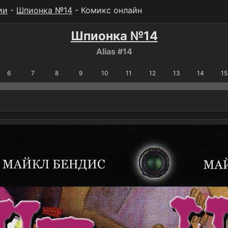
ии
-
Шпионка №14
- Комикс онлайн
Шпионка №14
Alias #14
6
7
8
9
10
11
12
13
14
15