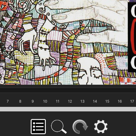
7
8
9
10
11
12
13
14
15
16
17