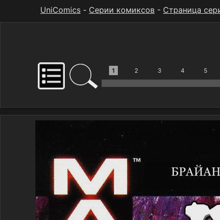
UniComics
-
Серии комиксов
-
Страница сер
1
2
3
4
5