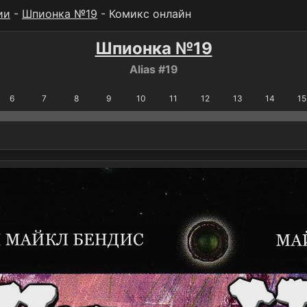
ии
-
Шпионка №19
- Комикс онлайн
Шпионка №19
Alias #19
6
7
8
9
10
11
12
13
14
15