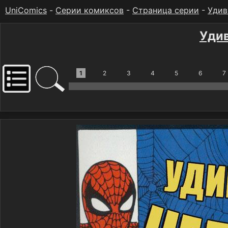
UniComics
-
Серии комиксов
-
Страница серии
-
Удив
Уди
1
2
3
4
5
6
7