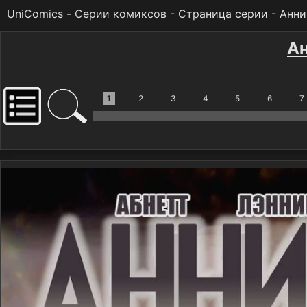
UniComics
-
Серии комиксов
-
Страница серии
-
Анни
Ан
1
2
3
4
5
6
7