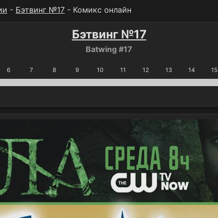
ии
-
Бэтвинг №17
- Комикс онлайн
Бэтвинг №17
Batwing #17
6
7
8
9
10
11
12
13
14
15