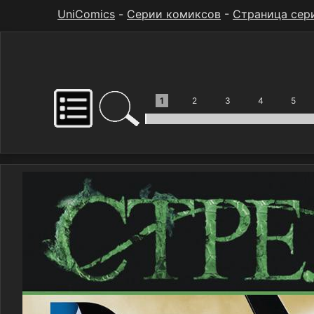
UniComics
-
Серии комиксов
-
Страница сер
1
2
3
4
5