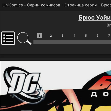
UniComics
-
Серии комиксов
-
Страница серии
-
Брюс
Брюс Уэйи
Br
1
2
3
4
5
6
7