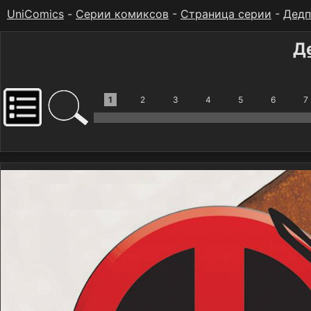
UniComics
-
Серии комиксов
-
Страница серии
-
Дедп
Д
1
2
3
4
5
6
7