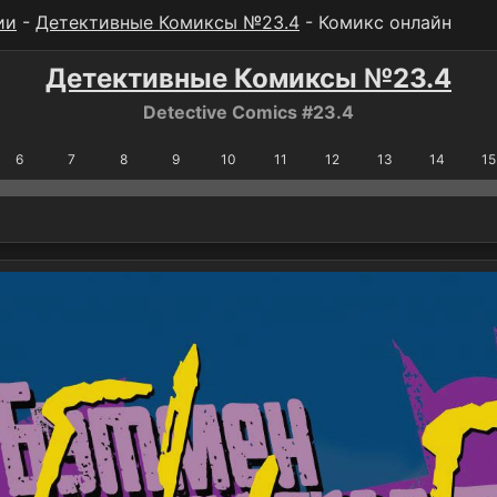
ии
-
Детективные Комиксы №23.4
- Комикс онлайн
Детективные Комиксы №23.4
Detective Comics #23.4
6
7
8
9
10
11
12
13
14
15