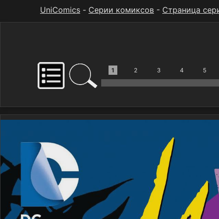
UniComics
-
Серии комиксов
-
Страница сер
1
2
3
4
5