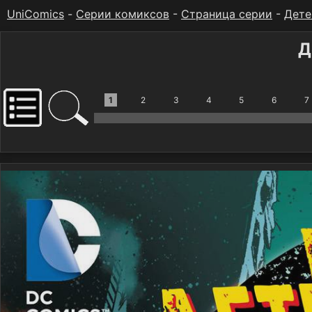
UniComics
-
Серии комиксов
-
Страница серии
-
Дете
Д
1
2
3
4
5
6
7