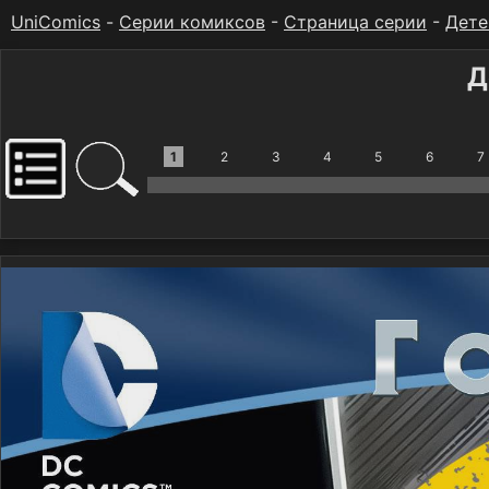
UniComics
-
Серии комиксов
-
Страница серии
-
Дете
Д
1
2
3
4
5
6
7