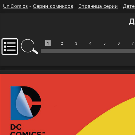
UniComics
-
Серии комиксов
-
Страница серии
-
Дете
Д
1
2
3
4
5
6
7