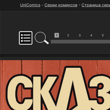
UniComics
-
Серии комиксов
-
Страница сер
1
2
3
4
5