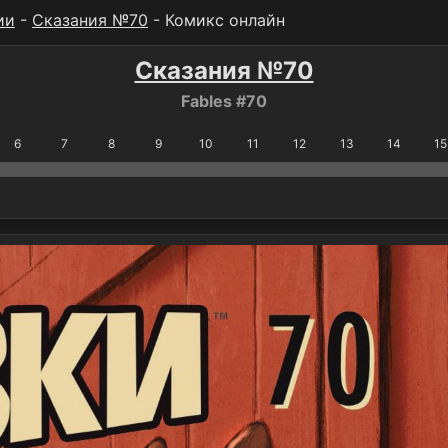
ии
-
Сказания №70
- Комикс онлайн
Сказания №70
Fables #70
6
7
8
9
10
11
12
13
14
15