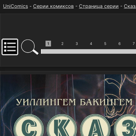
UniComics
-
Серии комиксов
-
Страница серии
-
Сказ
1
2
3
4
5
6
7