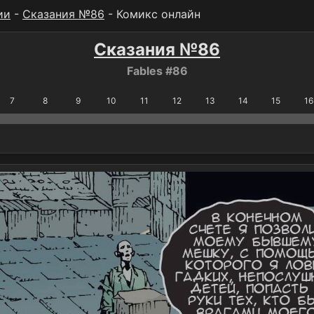
ии
-
Сказания №86
- Комикс онлайн
Сказания №86
Fables #86
7
8
9
10
11
12
13
14
15
16