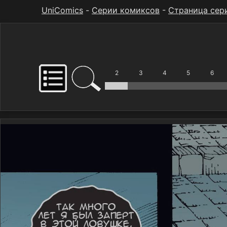
UniComics
-
Серии комиксов
-
Страница сер
2
3
4
5
6