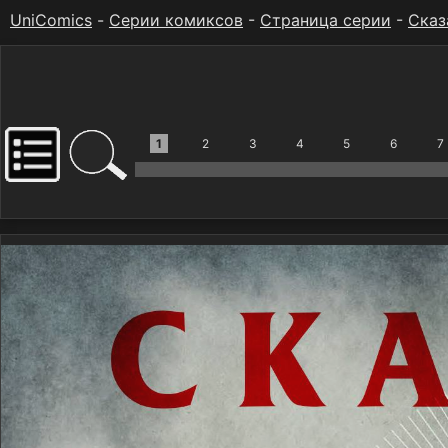
UniComics
-
Серии комиксов
-
Страница серии
-
Сказ
1
2
3
4
5
6
7