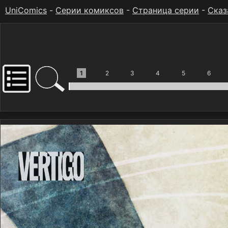
UniComics
-
Серии комиксов
-
Страница серии
-
Сказ
1
2
3
4
5
6