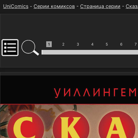
UniComics
-
Серии комиксов
-
Страница серии
-
Сказ
1
2
3
4
5
6
7