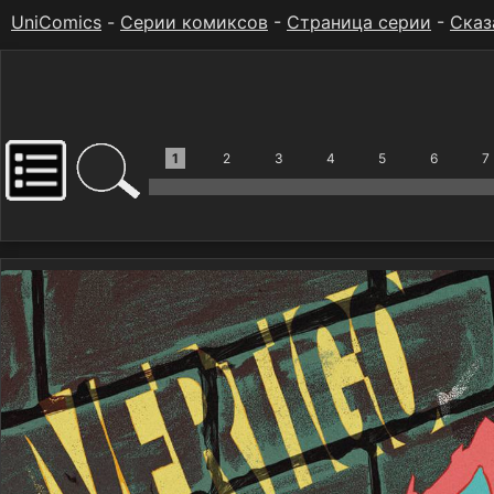
UniComics
-
Серии комиксов
-
Страница серии
-
Сказ
1
2
3
4
5
6
7