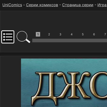
UniComics
-
Серии комиксов
-
Страница серии
-
Игра
1
2
3
4
5
6
7