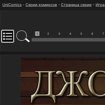
UniComics
-
Серии комиксов
-
Страница серии
-
Игра
1
2
3
4
5
6
7