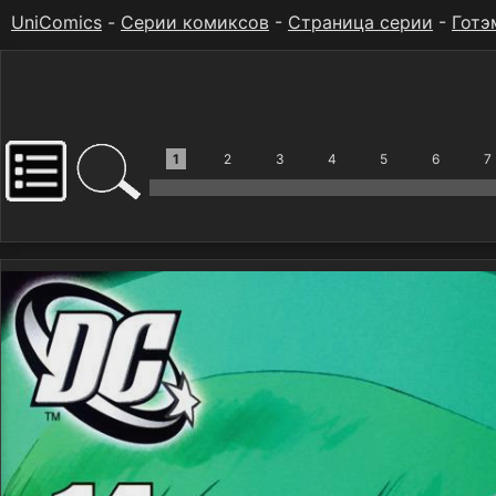
UniComics
-
Серии комиксов
-
Страница серии
-
Готэ
1
2
3
4
5
6
7