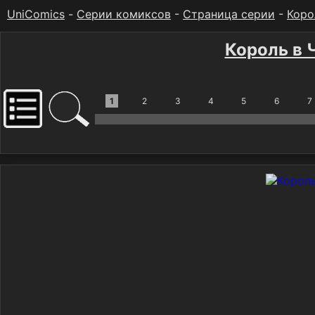
UniComics
-
Серии комиксов
-
Страница серии
-
Коро
Король в 
1
2
3
4
5
6
7