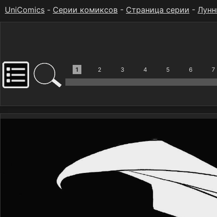
UniComics
-
Серии комиксов
-
Страница серии
-
Лунн
1
2
3
4
5
6
7