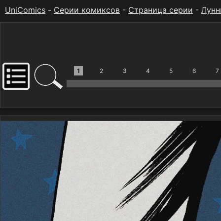
UniComics
-
Серии комиксов
-
Страница серии
-
Лунн
1
2
3
4
5
6
7