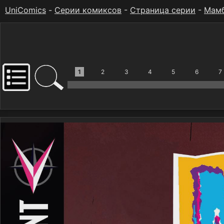
UniComics
-
Серии комиксов
-
Страница серии
-
Мамб
1
2
3
4
5
6
7