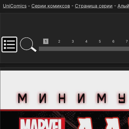
UniComics
-
Серии комиксов
-
Страница серии
-
Алый
1
2
3
4
5
6
7